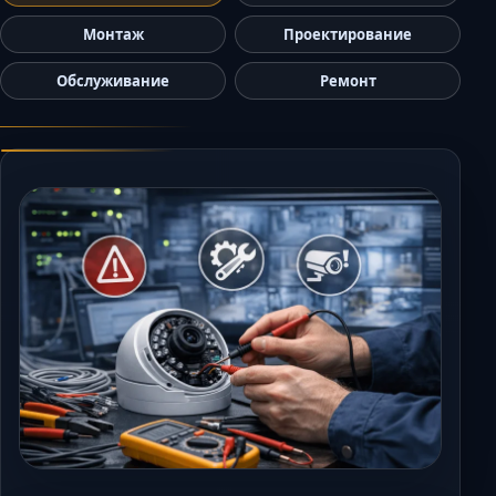
Керчь
Монтаж
Проектирование
Кисловодск
Обслуживание
Ремонт
Краснодар
Магас
Майкоп
Махачкала
Минеральные Воды
Назрань
Нальчик
Новороссийск
Пятигорск
Ростов-на-Дону
Севастополь
Симферополь
Сочи