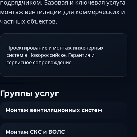
подрядчиком. Базовая и ключевая услуга:
Керчь
монтаж вентиляции для коммерческих и
Кисловодск
частных объектов.
Краснодар
Магас
Майкоп
Проектирование и монтаж инженерных
Махачкала
систем в Новороссийске. Гарантия и
Минеральные Воды
сервисное сопровождение.
Назрань
Нальчик
Новороссийск
Группы услуг
Пятигорск
Ростов-на-Дону
Монтаж вентиляционных систем
Севастополь
Симферополь
Сочи
Монтаж СКС и ВОЛС