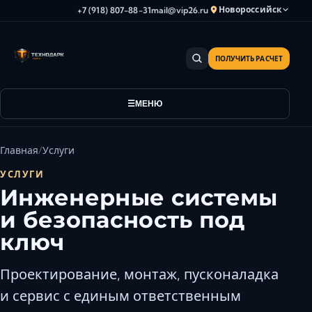
Новороссийск
+7 (918) 807-88-31
mail@vip26.ru
ПОЛУЧИТЬ РАСЧЕТ
Анапа
Армавир
Астрахань
МЕНЮ
Владикавказ
Волгоград
Главная
Услуги
Волгодонск
УСЛУГИ
Волжский
Инженерные системы
Геленджик
и безопасность под
Грозный
ключ
Дербент
Евпатория
Проектирование, монтаж, пусконаладка
Камышин
и сервис с единым ответственным
Каспийск