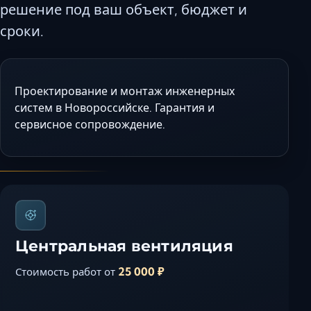
решение под ваш объект, бюджет и
Керчь
сроки.
Кисловодск
Краснодар
Магас
Проектирование и монтаж инженерных
Майкоп
систем в Новороссийске. Гарантия и
Махачкала
сервисное сопровождение.
Минеральные Воды
Назрань
Нальчик
Новороссийск
Пятигорск
Ростов-на-Дону
Центральная вентиляция
Севастополь
25 000 ₽
Стоимость работ от
Симферополь
Сочи