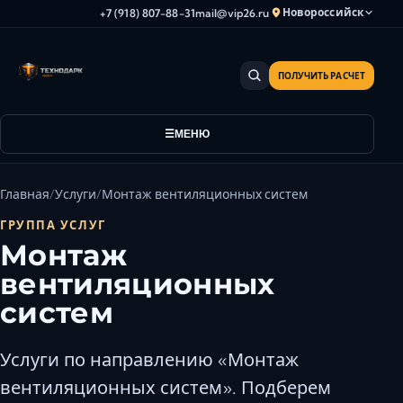
Новороссийск
+7 (918) 807-88-31
mail@vip26.ru
ПОЛУЧИТЬ РАСЧЕТ
Анапа
Армавир
Астрахань
МЕНЮ
Владикавказ
Волгоград
Главная
Услуги
Монтаж вентиляционных систем
Волгодонск
ГРУППА УСЛУГ
Волжский
Монтаж
Геленджик
вентиляционных
Грозный
систем
Дербент
Евпатория
Услуги по направлению «Монтаж
Камышин
вентиляционных систем». Подберем
Каспийск