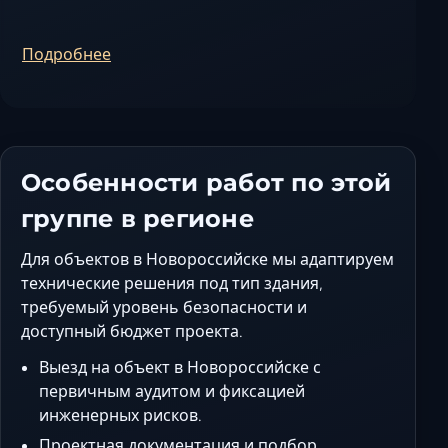
Ставрополь
Таганрог
Подробнее
Феодосия
Черкесск
Шахты
Элиста
Особенности работ по этой
Ялта
группе в регионе
Для объектов в Новороссийске мы адаптируем
технические решения под тип здания,
требуемый уровень безопасности и
доступный бюджет проекта.
Выезд на объект в Новороссийске с
первичным аудитом и фиксацией
инженерных рисков.
Проектная документация и подбор