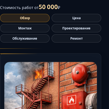
Керчь
50 000
Стоимость работ от
₽
Кисловодск
Обзор
Цена
Краснодар
Магас
Монтаж
Проектирование
Майкоп
Обслуживание
Ремонт
Махачкала
Минеральные Воды
Назрань
Нальчик
Новороссийск
Пятигорск
Ростов-на-Дону
Севастополь
Симферополь
Сочи