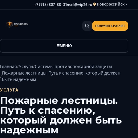
Новороссийск
+7 (918) 807-88-31
mail@vip26.ru
ПОЛУЧИТЬ РАСЧЕТ
Анапа
Армавир
Астрахань
МЕНЮ
Владикавказ
Волгоград
Главная
Услуги
Системы противопожарной защиты
Волгодонск
Пожарные лестницы. Путь к спасению, который должен
быть надежным
Волжский
УСЛУГА
Геленджик
Пожарные лестницы.
Грозный
Путь к спасению,
Дербент
который должен быть
Евпатория
Камышин
надежным
Каспийск