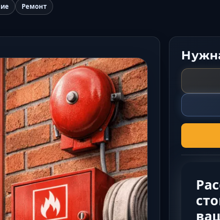
ние
Ремонт
Нужна
Ра
сто
ва