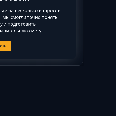
Ставрополь
Таганрог
ьте на несколько вопросов,
Феодосия
 мы смогли точно понять
у и подготовить
Черкесск
арительную смету.
Шахты
Элиста
ать
Ялта