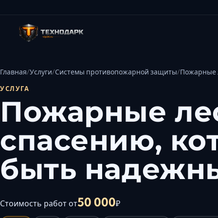
Главная
Услуги
Системы противопожарной защиты
Пожарные л
УСЛУГА
Пожарные лес
спасению, ко
быть надежн
50 000
Стоимость работ от
₽