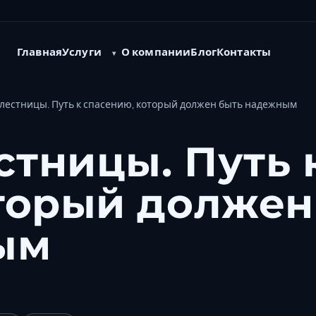
Услуги
Главная
О компании
Блог
Контакты
естницы. Путь к спасению, который должен быть надежным
тницы. Путь 
торый должен
ым