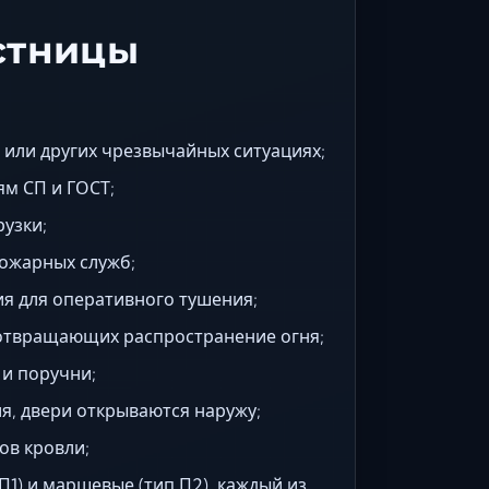
стницы
или других чрезвычайных ситуациях;
м СП и ГОСТ;
узки;
ожарных служб;
я для оперативного тушения;
дотвращающих распространение огня;
и поручни;
я, двери открываются наружу;
ов кровли;
П1) и маршевые (тип П2), каждый из