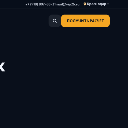
Краснодар
+7 (918) 807-88-31
mail@vip26.ru
ПОЛУЧИТЬ РАСЧЕТ
Анапа
Армавир
Астрахань
Владикавказ
к
Волгоград
Волгодонск
Волжский
Геленджик
Грозный
Дербент
Евпатория
Камышин
Каспийск