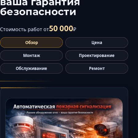
ваша гарантия
Керчь
безопасности
Кисловодск
Краснодар
50 000
Стоимость работ от
₽
Магас
Майкоп
Обзор
Цена
Махачкала
Монтаж
Проектирование
Минеральные Во
Назрань
Обслуживание
Ремонт
Нальчик
Новороссийск
Пятигорск
Ростов-на-Дону
Севастополь
Симферополь
Сочи