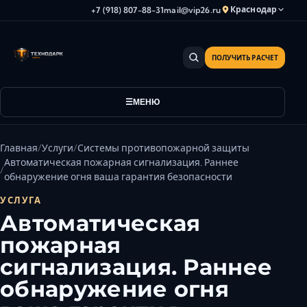
Краснодар
+7 (918) 807-88-31
mail@vip26.ru
ПОЛУЧИТЬ РАСЧЕТ
Анапа
Армавир
Астрахань
МЕНЮ
Владикавказ
Волгоград
Главная
Услуги
Системы противопожарной защиты
Волгодонск
Автоматическая пожарная сигнализация. Раннее
обнаружение огня ваша гарантия безопасности
Волжский
УСЛУГА
Геленджик
Автоматическая
Грозный
пожарная
Дербент
сигнализация. Раннее
Евпатория
Камышин
обнаружение огня
Каспийск