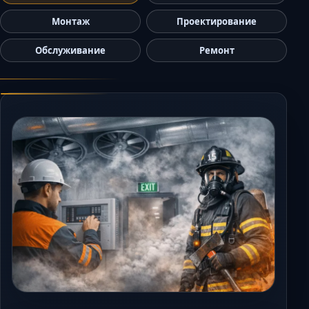
Керчь
Монтаж
Проектирование
Кисловодск
Обслуживание
Ремонт
Краснодар
Магас
Майкоп
Махачкала
Минеральные Во
Назрань
Нальчик
Новороссийск
Пятигорск
Ростов-на-Дону
Севастополь
Симферополь
Сочи