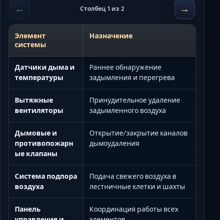
←
→
Столбец 1 из 2
Элемент
Назначение
системы
Датчики дыма и
Раннее обнаружение
температуры
задымления и перегрева
Вытяжные
Принудительное удаление
вентиляторы
задымленного воздуха
Дымовые и
Открытие/закрытие каналов
противопожарн
дымоудаления
ые клапаны
Система подпора
Подача свежего воздуха в
воздуха
лестничные клетки и шахты
Панель
Координация работы всех
управления и
элементов