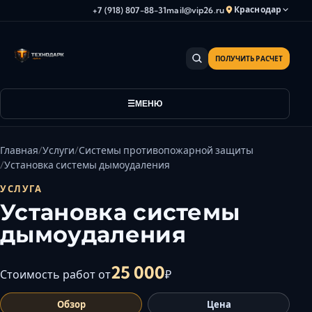
Краснодар
+7 (918) 807-88-31
mail@vip26.ru
ПОЛУЧИТЬ РАСЧЕТ
Анапа
Армавир
Астрахань
МЕНЮ
Владикавказ
Волгоград
Главная
Услуги
Системы противопожарной защиты
Волгодонск
Установка системы дымоудаления
Волжский
УСЛУГА
Геленджик
Установка системы
Грозный
дымоудаления
Дербент
Евпатория
25 000
Стоимость работ от
₽
Камышин
Обзор
Цена
Каспийск