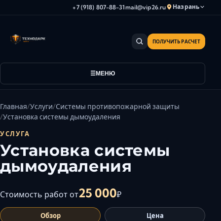
Назрань
+7 (918) 807-88-31
mail@vip26.ru
ПОЛУЧИТЬ РАСЧЕТ
Анапа
Армавир
Астрахань
МЕНЮ
Владикавказ
Волгоград
Главная
Услуги
Системы противопожарной защиты
Волгодонск
Установка системы дымоудаления
Волжский
УСЛУГА
Геленджик
Установка системы
Грозный
дымоудаления
Дербент
Евпатория
25 000
Стоимость работ от
₽
Камышин
Обзор
Цена
Каспийск