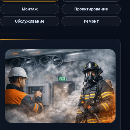
Керчь
Монтаж
Проектирование
Кисловодск
Обслуживание
Ремонт
Краснодар
Магас
Майкоп
Махачкала
Минеральные 
Назрань
Нальчик
Новороссийск
Пятигорск
Ростов-на-Дону
Севастополь
Симферополь
Сочи