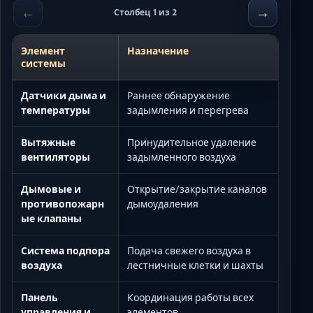
←
→
Столбец 1 из 2
Элемент
Назначение
системы
Датчики дыма и
Раннее обнаружение
температуры
задымления и перегрева
Вытяжные
Принудительное удаление
вентиляторы
задымленного воздуха
Дымовые и
Открытие/закрытие каналов
противопожарн
дымоудаления
ые клапаны
Система подпора
Подача свежего воздуха в
воздуха
лестничные клетки и шахты
Панель
Координация работы всех
управления и
элементов