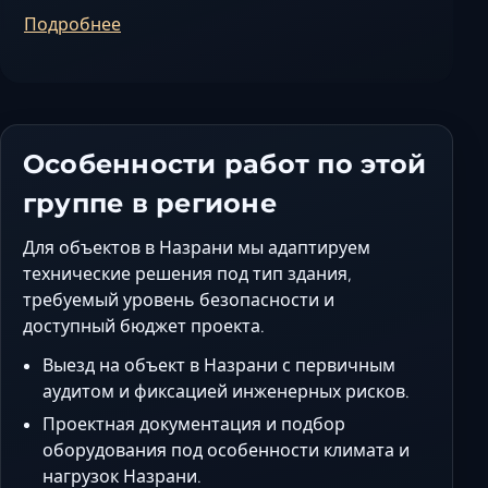
Ставрополь
Подробнее
Таганрог
Феодосия
Черкесск
Шахты
Особенности работ по этой
Элиста
Ялта
группе в регионе
Для объектов в Назрани мы адаптируем
технические решения под тип здания,
требуемый уровень безопасности и
доступный бюджет проекта.
Выезд на объект в Назрани с первичным
аудитом и фиксацией инженерных рисков.
Проектная документация и подбор
оборудования под особенности климата и
нагрузок Назрани.