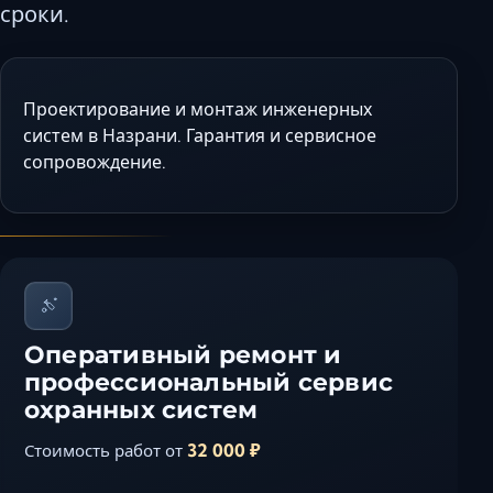
сроки.
Керчь
Кисловодск
Краснодар
Проектирование и монтаж инженерных
Магас
систем в Назрани. Гарантия и сервисное
Майкоп
сопровождение.
Махачкала
Минеральные 
Назрань
Нальчик
Новороссийск
Пятигорск
Оперативный ремонт и
Ростов-на-Дону
профессиональный сервис
Севастополь
охранных систем
Симферополь
32 000 ₽
Стоимость работ от
Сочи