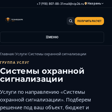
Назрань
+7 (918) 807-88-31
mail@vip26.ru
ПОЛУЧИТЬ РАСЧЕТ
Анапа
Армавир
Астрахань
МЕНЮ
Владикавказ
Волгоград
Главная
Услуги
Системы охранной сигнализации
Волгодонск
ГРУППА УСЛУГ
Волжский
Системы охранной
Геленджик
сигнализации
Грозный
Дербент
Услуги по направлению «Системы
Евпатория
охранной сигнализации». Подберем
Камышин
решение под ваш объект, бюджет и
Каспийск