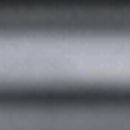
Керчь
Кисловодск
Краснодар
Магас
Майкоп
Махачкала
Минеральные 
Назрань
Нальчик
Новороссийск
Пятигорск
Ростов-на-Дону
Севастополь
Симферополь
Сочи