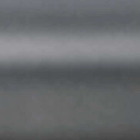
Ставрополь
Таганрог
Феодосия
Черкесск
Шахты
Элиста
Ялта