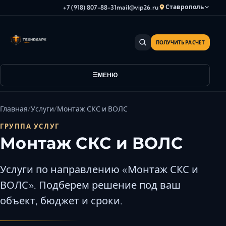
Ставрополь
+7 (918) 807-88-31
mail@vip26.ru
ПОЛУЧИТЬ РАСЧЕТ
Анапа
Армавир
Астрахань
МЕНЮ
Владикавказ
Волгоград
Главная
Услуги
Монтаж СКС и ВОЛС
Волгодонск
ГРУППА УСЛУГ
Волжский
Монтаж СКС и ВОЛС
Геленджик
Грозный
Услуги по направлению «Монтаж СКС и
Дербент
ВОЛС». Подберем решение под ваш
Евпатория
объект, бюджет и сроки.
Камышин
Каспийск