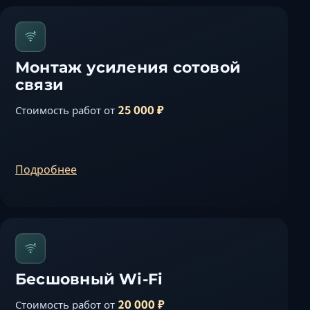
Керчь
Кисловодск
Краснодар
Монтаж усиления сотовой
Магас
связи
Майкоп
25 000 ₽
Стоимость работ от
Махачкала
Минеральные Вод
Назрань
Подробнее
Нальчик
Новороссийск
Пятигорск
Ростов-на-Дону
Севастополь
Симферополь
Бесшовный Wi-Fi
Сочи
20 000 ₽
Стоимость работ от