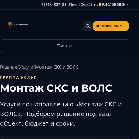
Кисловодск
+7 (918) 807-88-31
mail@vip26.ru
ПОЛУЧИТЬ РАСЧЕТ
Анапа
Армавир
Астрахань
МЕНЮ
Владикавказ
Волгоград
Главная
Услуги
Монтаж СКС и ВОЛС
Волгодонск
ГРУППА УСЛУГ
Волжский
Монтаж СКС и ВОЛС
Геленджик
Грозный
Услуги по направлению «Монтаж СКС и
Дербент
ВОЛС». Подберем решение под ваш
Евпатория
объект, бюджет и сроки.
Камышин
Каспийск