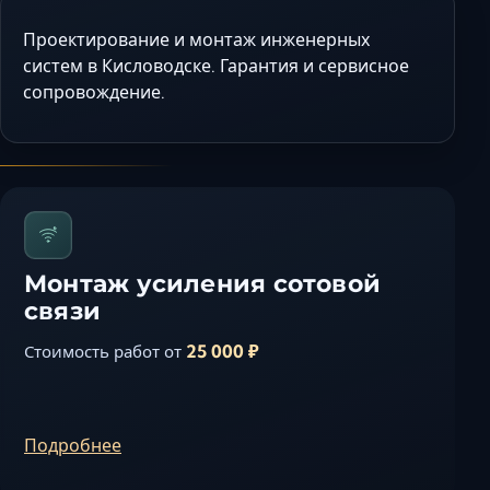
Керчь
Проектирование и монтаж инженерных
Кисловодск
систем в Кисловодске. Гарантия и сервисное
Краснодар
сопровождение.
Магас
Майкоп
Махачкала
Минеральные Вод
Назрань
Нальчик
Монтаж усиления сотовой
связи
Новороссийск
Пятигорск
25 000 ₽
Стоимость работ от
Ростов-на-Дону
Севастополь
Симферополь
Подробнее
Сочи