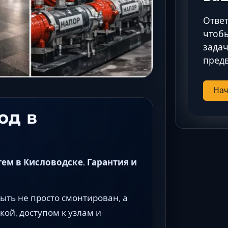
Ответ
чтобы
задач
предв
Нач
од в
м в Кисловодске. Гарантия и
ть не просто смонтирован, а
кой, доступом к узлам и