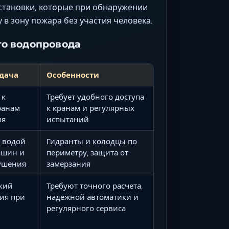
тановки, которые при обнаружении
в зону пожара без участия человека.
го водопровода
адача
Особенности
 к
Требует удобного доступа
ранам
к кранам и регулярных
ия
испытаний
 водой
Гидранты и колодцы по
ашин и
периметру, защита от
ушения
замерзания
кий
Требуют точного расчета,
ия при
надежной автоматики и
регулярного сервиса