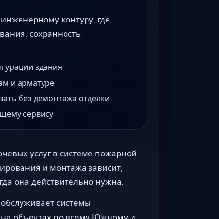
 инженерному контуру, где
ивания, сохранность
игурации здания
ам и арматуре
вать без демонтажа отделки
ющему сервису
чевых услуг в системе пожарной
тирования и монтажа зависит,
когда она действительно нужна.
 обслуживает системы
на объектах по всему Южному и