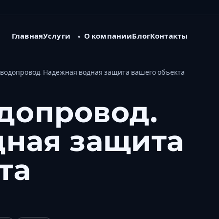
Услуги
Главная
О компании
Блог
Контакты
водопровод. Надежная водная защита вашего объекта
допровод.
дная защита
та