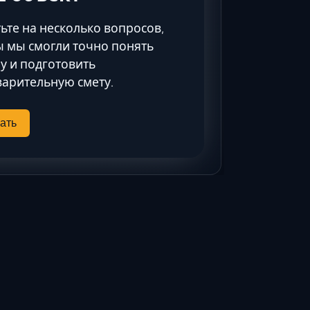
Ставрополь
Таганрог
ьте на несколько вопросов,
Феодосия
 мы смогли точно понять
у и подготовить
Черкесск
арительную смету.
Шахты
Элиста
ать
Ялта