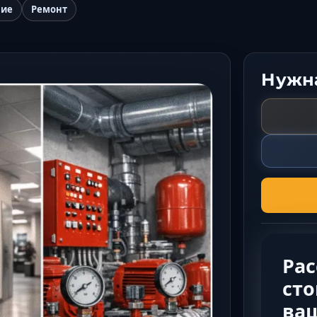
ние
Ремонт
Нужна
Ра
сто
ва