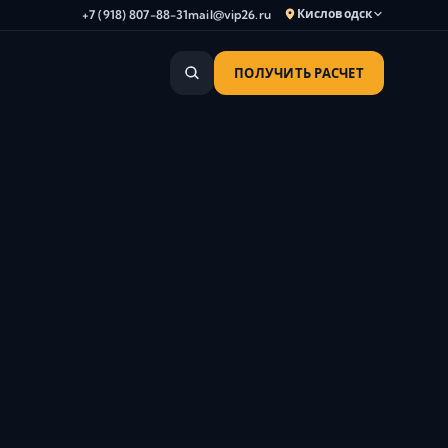
Кисловодск
+7 (918) 807-88-31
mail@vip26.ru
ПОЛУЧИТЬ РАСЧЕТ
Анапа
Армавир
Астрахань
Владикавказ
Волгоград
Волгодонск
Волжский
Геленджик
Грозный
Дербент
Евпатория
Камышин
Каспийск