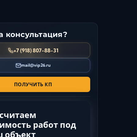
Керчь
Кисловодск
Краснодар
Магас
 консультация?
Майкоп
+7 (918) 807-88-31
Махачкала
Минеральные Воды
mail@vip26.ru
Назрань
Нальчик
ПОЛУЧИТЬ КП
Новороссийск
Пятигорск
Ростов-на-Дону
Севастополь
ссчитаем
Симферополь
имость работ под
Сочи
ш объект