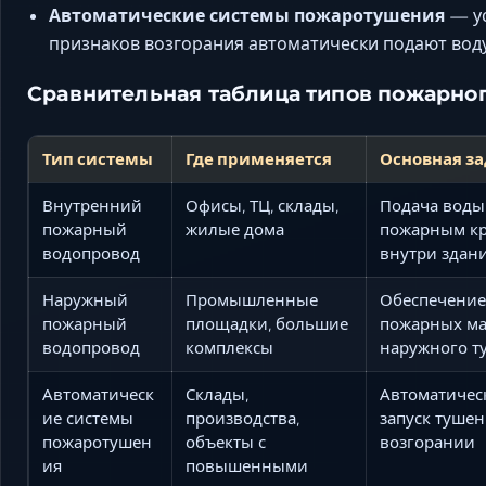
Автоматические системы пожаротушения
— ус
признаков возгорания автоматически подают воду 
Сравнительная таблица типов пожарно
Тип системы
Где применяется
Основная з
Внутренний
Офисы, ТЦ, склады,
Подача воды
пожарный
жилые дома
пожарным к
водопровод
внутри здан
Наружный
Промышленные
Обеспечение
пожарный
площадки, большие
пожарных м
водопровод
комплексы
наружного т
Автоматическ
Склады,
Автоматичес
ие системы
производства,
запуск тушен
пожаротушен
объекты с
возгорании
ия
повышенными