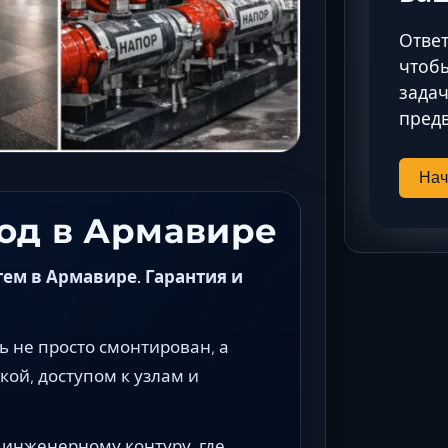
Ответ
чтобы
задач
предв
Нач
од в Армавире
ем в Армавире. Гарантия и
 не просто смонтирован, а
кой, доступом к узлам и
 инженерному контуру, где