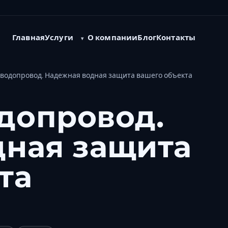
Услуги
Главная
О компании
Блог
Контакты
водопровод. Надежная водная защита вашего объекта
допровод.
дная защита
та