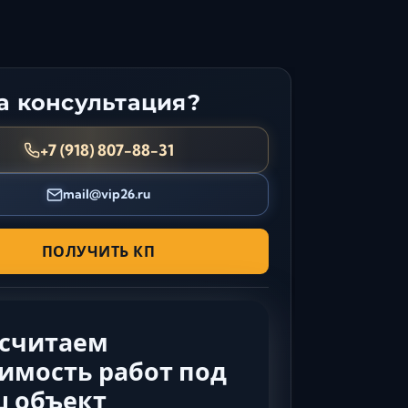
Керчь
Кисловодск
Краснодар
Магас
 консультация?
Майкоп
+7 (918) 807-88-31
Махачкала
Минеральные Воды
mail@vip26.ru
Назрань
Нальчик
ПОЛУЧИТЬ КП
Новороссийск
Пятигорск
Ростов-на-Дону
Севастополь
ссчитаем
Симферополь
имость работ под
Сочи
ш объект