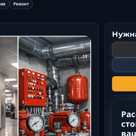
ние
Ремонт
Нужна
Ра
сто
ва