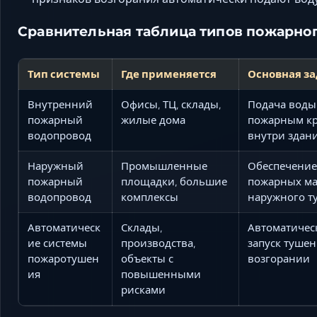
Сравнительная таблица типов пожарно
Тип системы
Где применяется
Основная з
Внутренний
Офисы, ТЦ, склады,
Подача воды
пожарный
жилые дома
пожарным к
водопровод
внутри здан
Наружный
Промышленные
Обеспечение
пожарный
площадки, большие
пожарных м
водопровод
комплексы
наружного т
Автоматическ
Склады,
Автоматичес
ие системы
производства,
запуск тушен
пожаротушен
объекты с
возгорании
ия
повышенными
рисками