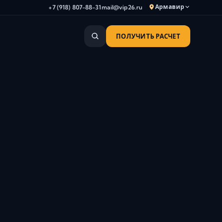
Армавир
+7 (918) 807-88-31
mail@vip26.ru
ПОЛУЧИТЬ РАСЧЕТ
Анапа
Армавир
Астрахань
Владикавказ
Волгоград
Волгодонск
Волжский
Геленджик
Грозный
Дербент
Евпатория
Камышин
Каспийск