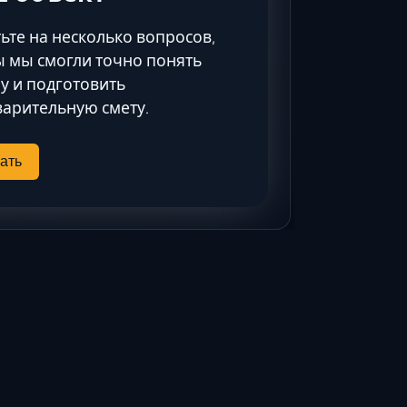
Ставрополь
Таганрог
ьте на несколько вопросов,
Феодосия
 мы смогли точно понять
у и подготовить
Черкесск
арительную смету.
Шахты
Элиста
ать
Ялта