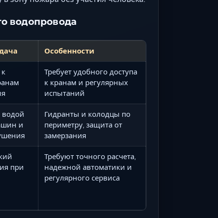
го водопровода
адача
Особенности
 к
Требует удобного доступа
ранам
к кранам и регулярных
ия
испытаний
 водой
Гидранты и колодцы по
ашин и
периметру, защита от
ушения
замерзания
кий
Требуют точного расчета,
ия при
надежной автоматики и
регулярного сервиса