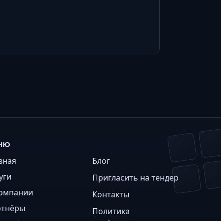
НЮ
вная
Блог
уги
Пригласить на тендер
омпании
Контакты
ртнёры
Политика