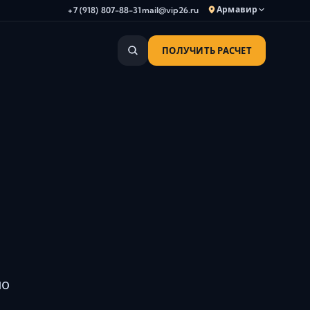
Армавир
+7 (918) 807-88-31
mail@vip26.ru
ПОЛУЧИТЬ РАСЧЕТ
Анапа
Армавир
Астрахань
Владикавказ
Волгоград
Волгодонск
Волжский
Геленджик
Грозный
Дербент
Евпатория
по
Камышин
Каспийск