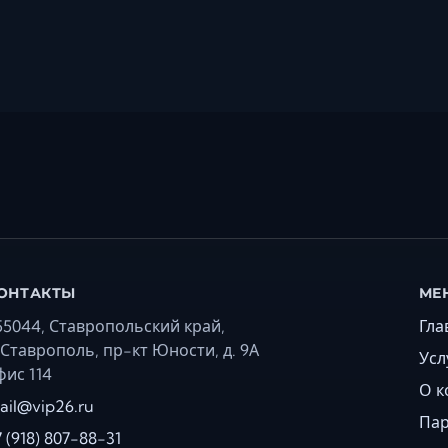
ОНТАКТЫ
МЕ
55044, Ставропольский край,
Гла
. Ставрополь, пр-кт Юности, д. 9А
Усл
фис 114
О к
ail@vip26.ru
Па
7 (918) 807-88-31