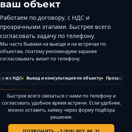
ваш объект
Керчь
Кисловодск
Работаем по договору, с НДС и
Краснодар
прозрачными этапами. Быстрее всего
Магас
согласовать задачу по телефону.
Майкоп
Мы часто бываем на выезде и на встречах по
Махачкала
объектам, поэтому рекомендуем заранее
Минеральны
согласовывать визит по телефону.
Назрань
Нальчик
 и с НДС
Выезд и консультация по объекту
Прозрачная 
Новороссийс
Пятигорск
Быстрее всего связаться с нами по телефону и
Ростов-на-Д
согласовать удобное время встречи. Если удобнее,
Севастополь
можно оставить заявку через форму подбора
решения.
Симферопол
Сочи
ПОЗВОНИТЬ: +7 (918) 807-88-31