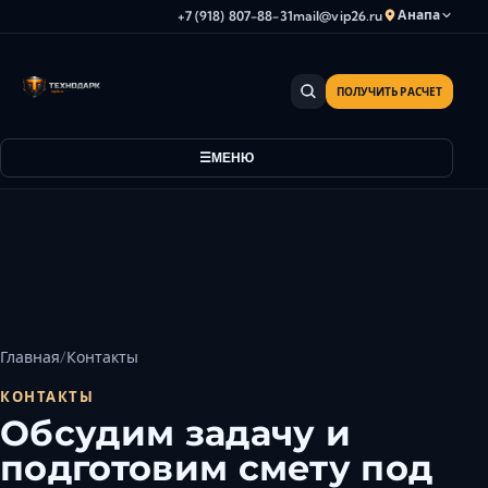
Анапа
+7 (918) 807-88-31
mail@vip26.ru
ПОЛУЧИТЬ РАСЧЕТ
Анапа
Армавир
МЕНЮ
Астрахань
Владикавказ
Волгоград
Волгодонск
Волжский
Геленджик
Грозный
Главная
Контакты
Дербент
КОНТАКТЫ
Евпатория
Обсудим задачу и
Камышин
подготовим смету под
Каспийск