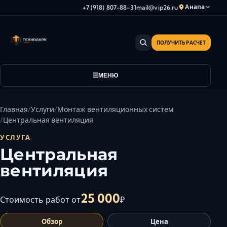
Анапа
+7 (918) 807-88-31
mail@vip26.ru
ПОЛУЧИТЬ РАСЧЕТ
Анапа
Армавир
Астрахань
МЕНЮ
Владикавказ
Волгоград
Главная
Услуги
Монтаж вентиляционных систем
Волгодонск
Центральная вентиляция
Волжский
УСЛУГА
Геленджик
Центральная
Грозный
вентиляция
Дербент
Евпатория
25 000
Стоимость работ от
₽
Камышин
Обзор
Цена
Каспийск