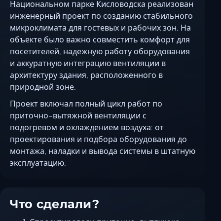
Национальном парке Кисловодска реализован
Керчь
инженерный проект по созданию стабильного
Кисловодск
микроклимата для гостевых и рабочих зон. На
Краснодар
объекте было важно совместить комфорт для
посетителей, надежную работу оборудования
Магас
и аккуратную интеграцию вентиляции в
Майкоп
архитектуру здания, расположенного в
Махачкала
природной зоне.
Минеральные Вод
Проект включал полный цикл работ по
Назрань
приточно-вытяжной вентиляции с
Нальчик
подогревом и охлаждением воздуха: от
Новороссийск
проектирования и подбора оборудования до
монтажа, наладки и вывода системы в штатную
Пятигорск
эксплуатацию.
Ростов-на-Дону
Севастополь
Симферополь
Что сделали?
Сочи