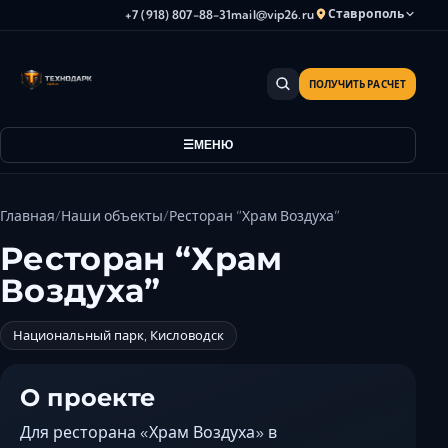
Ставрополь
+7 (918) 807-88-31
mail@vip26.ru
ПОЛУЧИТЬ РАСЧЕТ
Анапа
Армавир
МЕНЮ
Астрахань
Владикавказ
Волгоград
Главная
Наши объекты
Ресторан “Храм Воздуха”
Волгодонск
Ресторан “Храм
Волжский
Воздуха”
Геленджик
Грозный
Национальный парк, Кисловодск
Дербент
Евпатория
О проекте
Камышин
Для ресторана «Храм Воздуха» в
Каспийск