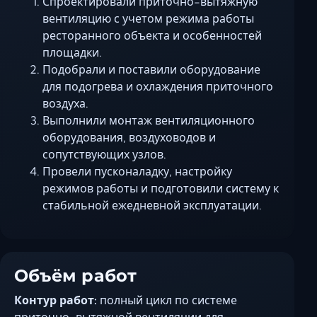
Спроектировали приточно-вытяжную
Ставрополь
вентиляцию с учетом режима работы
Таганрог
ресторанного объекта и особенностей
Феодосия
площадки.
Черкесск
Подобрали и поставили оборудование
для подогрева и охлаждения приточного
Шахты
воздуха.
Элиста
Выполнили монтаж вентиляционного
Ялта
оборудования, воздуховодов и
сопутствующих узлов.
Провели пусконаладку, настройку
режимов работы и подготовили систему к
стабильной ежедневной эксплуатации.
Объём работ
Контур работ:
полный цикл по системе