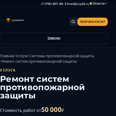
Элиста
+7 (918) 807-88-31
mail@vip26.ru
ПОЛУЧИТЬ РАСЧЕТ
Анапа
Армавир
Астрахань
МЕНЮ
Владикавказ
Волгоград
Главная
Услуги
Системы противопожарной защиты
Волгодонск
Ремонт систем противопожарной защиты
Волжский
УСЛУГА
Геленджик
Ремонт систем
Грозный
противопожарной
Дербент
защиты
Евпатория
Камышин
50 000
Стоимость работ от
₽
Каспийск