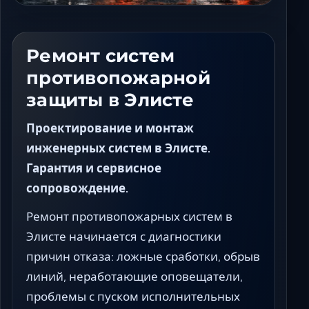
Ставрополь
Таганрог
Феодосия
Ремонт систем
Черкесск
противопожарной
Шахты
защиты в Элисте
Элиста
Ялта
Проектирование и монтаж
инженерных систем в Элисте.
Гарантия и сервисное
сопровождение.
Ремонт противопожарных систем в
Элисте начинается с диагностики
причин отказа: ложные сработки, обрыв
линий, неработающие оповещатели,
проблемы с пуском исполнительных