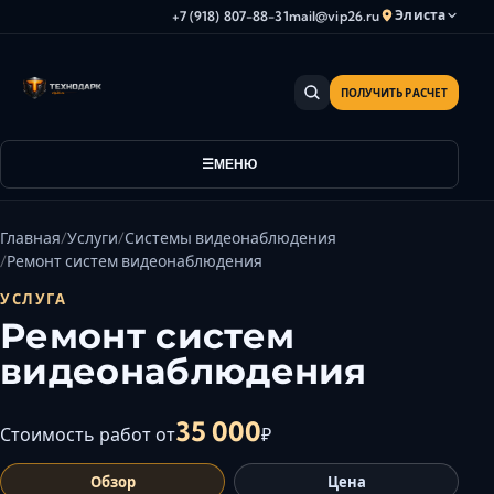
Элиста
+7 (918) 807-88-31
mail@vip26.ru
ПОЛУЧИТЬ РАСЧЕТ
Анапа
Армавир
Астрахань
МЕНЮ
Владикавказ
Волгоград
Главная
Услуги
Системы видеонаблюдения
Волгодонск
Ремонт систем видеонаблюдения
Волжский
УСЛУГА
Геленджик
Ремонт систем
Грозный
видеонаблюдения
Дербент
Евпатория
35 000
Стоимость работ от
₽
Камышин
Обзор
Цена
Каспийск