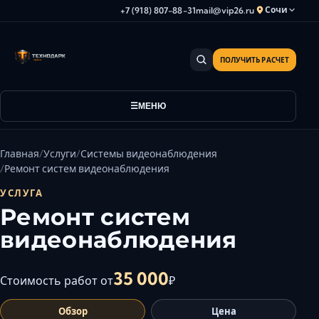
Сочи
+7 (918) 807-88-31
mail@vip26.ru
ПОЛУЧИТЬ РАСЧЕТ
Анапа
Армавир
Астрахань
МЕНЮ
Владикавка
Волгоград
Главная
Услуги
Системы видеонаблюдения
Волгодонск
Ремонт систем видеонаблюдения
Волжский
УСЛУГА
Геленджик
Ремонт систем
Грозный
видеонаблюдения
Дербент
Евпатория
35 000
Стоимость работ от
₽
Камышин
Обзор
Цена
Каспийск