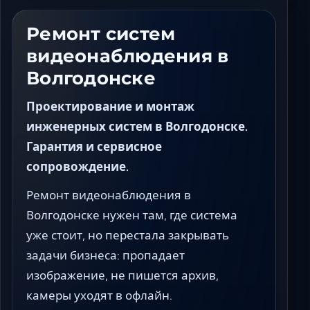
Ставрополь
Таганрог
Ремонт систем
Феодосия
видеонаблюдения в
Черкесск
Волгодонске
Шахты
Элиста
Проектирование и монтаж
Ялта
инженерных систем в Волгодонске.
Гарантия и сервисное
сопровождение.
Ремонт видеонаблюдения в
Волгодонске нужен там, где система
уже стоит, но перестала закрывать
задачи бизнеса: пропадает
изображение, не пишется архив,
камеры уходят в офлайн.