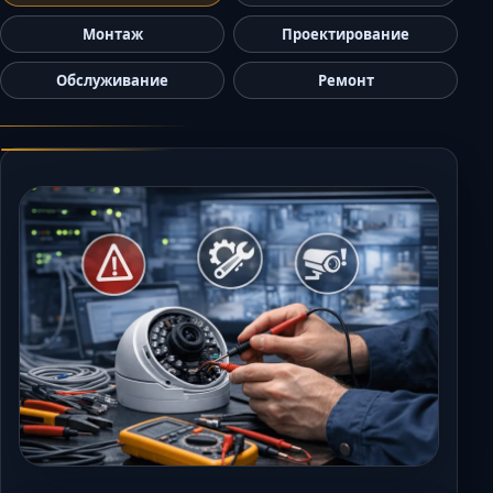
Керчь
Монтаж
Проектирование
Кисловодск
Обслуживание
Ремонт
Краснодар
Магас
Майкоп
Махачкала
Минеральные Вод
Назрань
Нальчик
Новороссийск
Пятигорск
Ростов-на-Дону
Севастополь
Симферополь
Сочи