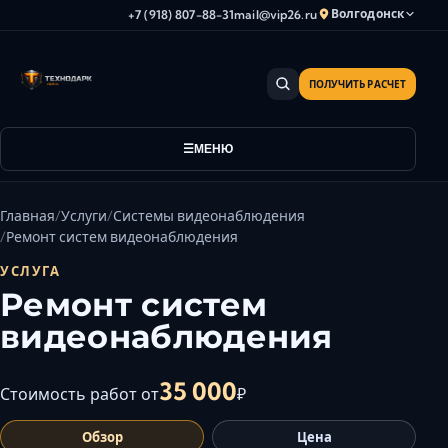
Волгодонск
+7 (918) 807-88-31
mail@vip26.ru
ПОЛУЧИТЬ РАСЧЕТ
Анапа
Армавир
Астрахань
МЕНЮ
Владикавказ
Волгоград
Главная
Услуги
Системы видеонаблюдения
Волгодонск
Ремонт систем видеонаблюдения
Волжский
УСЛУГА
Геленджик
Ремонт систем
Грозный
видеонаблюдения
Дербент
Евпатория
35 000
Стоимость работ от
₽
Камышин
Обзор
Цена
Каспийск