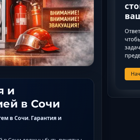
сто
ва
Ответ
чтобы
задач
предв
Нач
я и
ией в Сочи
м в Сочи. Гарантия и
й в Сочи должны быть понятны