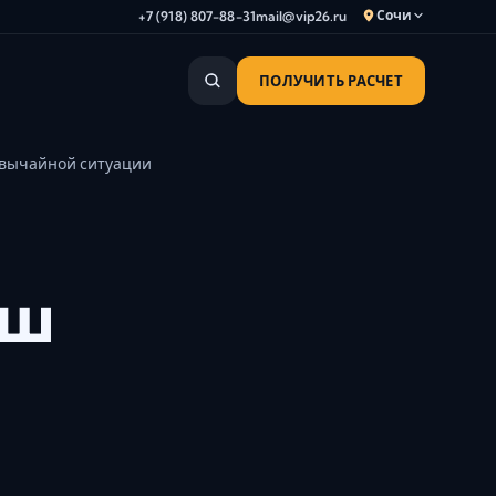
Сочи
+7 (918) 807-88-31
mail@vip26.ru
ПОЛУЧИТЬ РАСЧЕТ
Анапа
Армавир
звычайной ситуации
Астрахань
Владикавказ
Волгоград
Волгодонск
аш
Волжский
Геленджик
Грозный
Дербент
Евпатория
Камышин
Каспийск