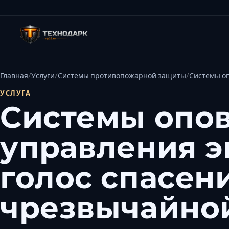
Главная
Услуги
Системы противопожарной защиты
Системы оп
УСЛУГА
Системы опо
управления э
голос спасен
чрезвычайно