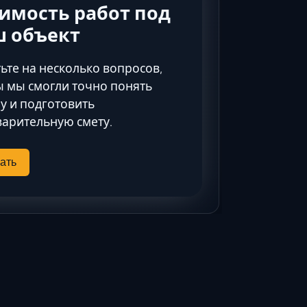
Ставрополь
имость работ под
Таганрог
ш объект
Феодосия
Черкесск
ьте на несколько вопросов,
Шахты
 мы смогли точно понять
у и подготовить
Элиста
арительную смету.
Ялта
ать