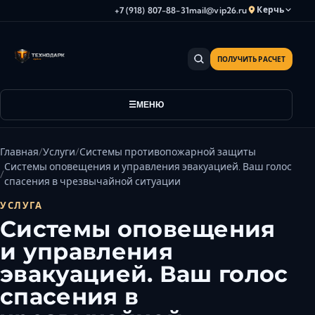
Керчь
+7 (918) 807-88-31
mail@vip26.ru
ПОЛУЧИТЬ РАСЧЕТ
Анапа
Армавир
Астрахань
МЕНЮ
Владикавказ
Волгоград
Главная
Услуги
Системы противопожарной защиты
Волгодонск
Системы оповещения и управления эвакуацией. Ваш голос
спасения в чрезвычайной ситуации
Волжский
УСЛУГА
Геленджик
Системы оповещения
Грозный
и управления
Дербент
эвакуацией. Ваш голос
Евпатория
Камышин
спасения в
Каспийск