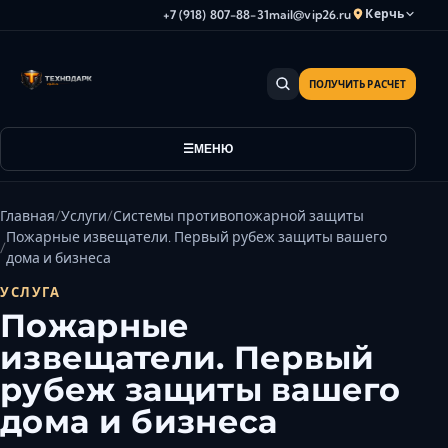
Керчь
+7 (918) 807-88-31
mail@vip26.ru
ПОЛУЧИТЬ РАСЧЕТ
Анапа
Армавир
Астрахань
МЕНЮ
Владикавказ
Волгоград
Главная
Услуги
Системы противопожарной защиты
Волгодонск
Пожарные извещатели. Первый рубеж защиты вашего
дома и бизнеса
Волжский
УСЛУГА
Геленджик
Пожарные
Грозный
извещатели. Первый
Дербент
рубеж защиты вашего
Евпатория
Камышин
дома и бизнеса
Каспийск