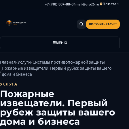
Элиста
+7 (918) 807-88-31
mail@vip26.ru
ПОЛУЧИТЬ РАСЧЕТ
Анапа
Армавир
Астрахань
МЕНЮ
Владикавказ
Волгоград
Главная
Услуги
Системы противопожарной защиты
Волгодонск
Пожарные извещатели. Первый рубеж защиты вашего
дома и бизнеса
Волжский
УСЛУГА
Геленджик
Пожарные
Грозный
извещатели. Первый
Дербент
рубеж защиты вашего
Евпатория
Камышин
дома и бизнеса
Каспийск