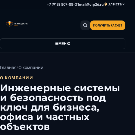
Элиста
+7 (918) 807-88-31
mail@vip26.ru
ПОЛУЧИТЬ РАСЧЕТ
Анапа
Армавир
МЕНЮ
Астрахань
Владикавказ
Волгоград
Главная
О компании
Волгодонск
О КОМПАНИИ
Волжский
Инженерные системы
Геленджик
и безопасность под
Грозный
ключ для бизнеса,
Дербент
офиса и частных
Евпатория
объектов
Камышин
Каспийск