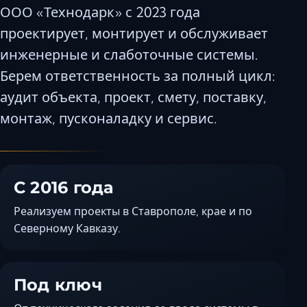
ООО «Технодарк» с 2023 года
Керчь
проектирует, монтирует и обслуживает
Кисловодск
инженерные и слаботочные системы.
Краснодар
Магас
Берем ответственность за полный цикл:
Майкоп
аудит объекта, проект, смету, поставку,
Махачкала
монтаж, пусконаладку и сервис.
Минеральные
Назрань
Нальчик
С 2016 года
Новороссийск
Реализуем проекты в Ставрополе, крае и по
Пятигорск
Северному Кавказу.
Ростов-на-До
Севастополь
Симферополь
Под ключ
Сочи