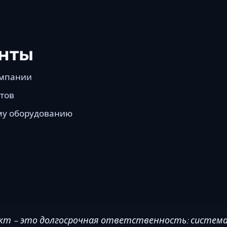
нты
омпании
стов
ому оборудованию
ект - это долгосрочная ответственность: систем