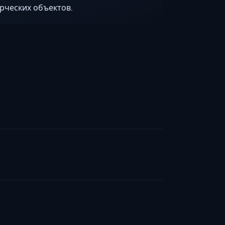
Ставрополь
рческих объектов.
Таганрог
Феодосия
Черкесск
Шахты
Элиста
Ялта