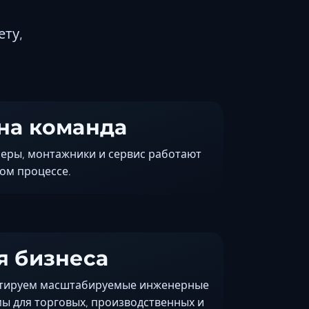
Керчь
ету,
Кисловодск
Краснодар
Магас
Майкоп
Махачкала
на команда
Минеральные Воды
еры, монтажники и сервис работают
Назрань
ом процессе.
Нальчик
Новороссийск
Пятигорск
Ростов-на-Дону
я бизнеса
Севастополь
Симферополь
тируем масштабируемые инженерные
Сочи
мы для торговых, производственных и