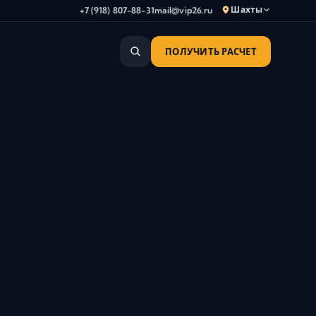
Шахты
+7 (918) 807-88-31
mail@vip26.ru
ПОЛУЧИТЬ РАСЧЕТ
Анапа
Армавир
Астрахань
Владикавказ
Волгоград
Волгодонск
я
Волжский
Геленджик
Грозный
Дербент
Евпатория
Камышин
Каспийск