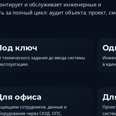
монтирует и обслуживает инженерные и
 за полный цикл: аудит объекта, проект, см
Под ключ
Од
т технического задания до ввода системы
Инжен
 эксплуатацию.
в един
Для офиса
Дл
ащищаем сотрудников, данные и
Проек
борудование через СКУД, ОПС,
систе