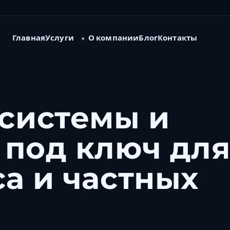
Услуги
Главная
О компании
Блог
Контакты
системы и
 под ключ дл
са и частных