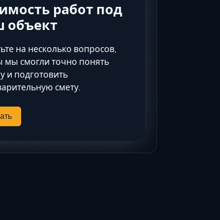
Ставрополь
имость работ под
Таганрог
ш объект
Феодосия
Черкесск
ьте на несколько вопросов,
Шахты
 мы смогли точно понять
у и подготовить
Элиста
арительную смету.
Ялта
ать