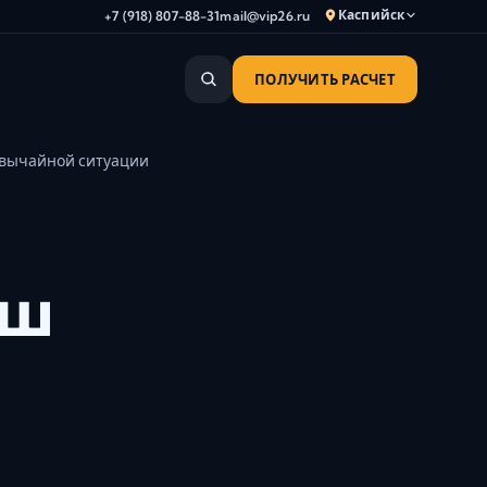
Каспийск
+7 (918) 807-88-31
mail@vip26.ru
ПОЛУЧИТЬ РАСЧЕТ
Анапа
Армавир
звычайной ситуации
Астрахань
Владикавказ
Волгоград
Волгодонск
аш
Волжский
Геленджик
Грозный
Дербент
Евпатория
Камышин
Каспийск