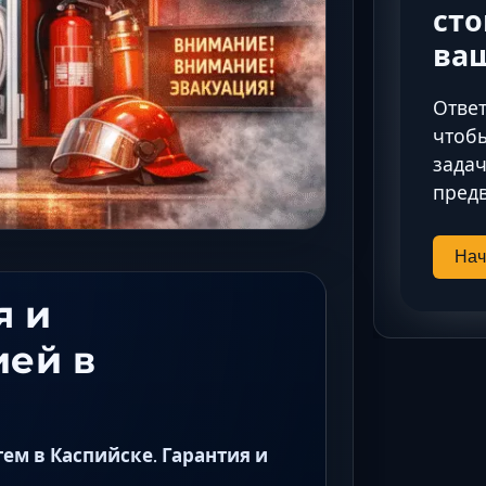
сто
ва
Ответ
чтобы
задач
предв
Нач
я и
ией в
м в Каспийске. Гарантия и