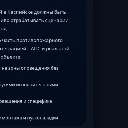
й в Каспийске должны быть
чиво отрабатывать сценарии
нд.
 часть противопожарного
интеграцией с АПС и реальной
 объекте.
 на зоны оповещения без
другими исполнительными
овещения и специфике
е монтажа и пусконаладки