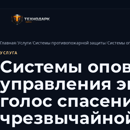
Главная
Услуги
Системы противопожарной защиты
Системы оп
УСЛУГА
Системы опо
управления э
голос спасен
чрезвычайно