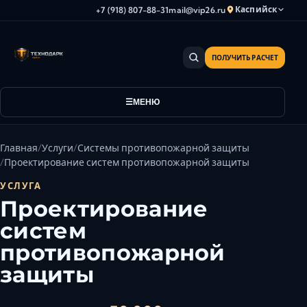
Каспийск
+7 (918) 807-88-31
mail@vip26.ru
ПОЛУЧИТЬ РАСЧЕТ
Анапа
Армавир
Астрахань
МЕНЮ
Владикавказ
Волгоград
Главная
Услуги
Системы противопожарной защиты
Волгодонск
Проектирование систем противопожарной защиты
Волжский
УСЛУГА
Геленджик
Проектирование
Грозный
систем
Дербент
противопожарной
Евпатория
защиты
Камышин
Каспийск