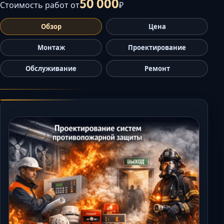
50 000
Стоимость работ от
₽
Керчь
Кисловодск
Обзор
Цена
Краснодар
Монтаж
Проектирование
Магас
Майкоп
Обслуживание
Ремонт
Махачкала
Минеральные В
Назрань
Нальчик
Новороссийск
Пятигорск
Ростов-на-Дону
Севастополь
Симферополь
Сочи