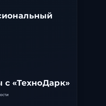
сиональный
 с «ТехноДарк»
ности