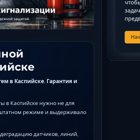
чтобы
задач
предв
Нач
нной
пийске
м в Каспийске. Гарантия и
 в Каспийске нужно не для
в штатном режиме и выдерживало
 деградацию датчиков, линий,