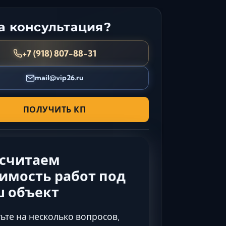
Керчь
 консультация?
Кисловодск
Краснодар
+7 (918) 807-88-31
Магас
Майкоп
mail@vip26.ru
Махачкала
Минеральные Воды
ПОЛУЧИТЬ КП
Назрань
Нальчик
Новороссийск
ссчитаем
Пятигорск
Ростов-на-Дону
имость работ под
Севастополь
ш объект
Симферополь
Сочи
ьте на несколько вопросов,