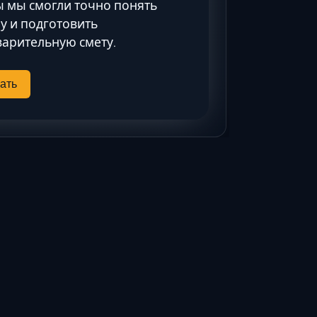
 мы смогли точно понять
Ставрополь
у и подготовить
Таганрог
арительную смету.
Феодосия
Черкесск
ать
Шахты
Элиста
Ялта