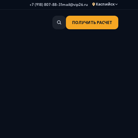
Каспийск
+7 (918) 807-88-31
mail@vip26.ru
ПОЛУЧИТЬ РАСЧЕТ
Анапа
Армавир
Астрахань
Владикавказ
Волгоград
Волгодонск
Волжский
Геленджик
Грозный
Дербент
Евпатория
Камышин
Каспийск