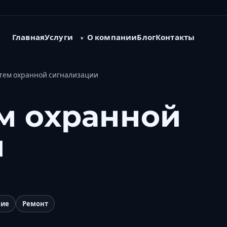
Услуги
Главная
О компании
Блог
Контакты
тем охранной сигнализации
м охранной
и
ние
Ремонт