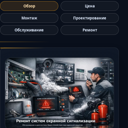
Керчь
Обзор
Цена
Кисловодск
Монтаж
Проектирование
Краснодар
Обслуживание
Ремонт
Магас
Майкоп
Махачкала
Минеральные 
Назрань
Нальчик
Новороссийск
Пятигорск
Ростов-на-Дону
Севастополь
Симферополь
Сочи