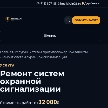
Дербент
+7 (918) 807-88-31
mail@vip26.ru
ПОЛУЧИТЬ РАСЧЕТ
Анапа
Армавир
Астрахань
МЕНЮ
Владикавказ
Волгоград
Главная
Услуги
Системы противопожарной защиты
Волгодонск
Ремонт систем охранной сигнализации
Волжский
УСЛУГА
Геленджик
Ремонт систем
Грозный
охранной
Дербент
сигнализации
Евпатория
Камышин
32 000
Стоимость работ от
₽
Каспийск