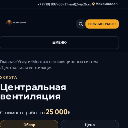
Махачкала
+7 (918) 807-88-31
mail@vip26.ru
ПОЛУЧИТЬ РАСЧЕТ
Анапа
Армавир
Астрахань
МЕНЮ
Владикавказ
Волгоград
Главная
Услуги
Монтаж вентиляционных систем
Волгодонск
Центральная вентиляция
Волжский
УСЛУГА
Геленджик
Центральная
Грозный
вентиляция
Дербент
Евпатория
25 000
Стоимость работ от
₽
Камышин
Обзор
Цена
Каспийск