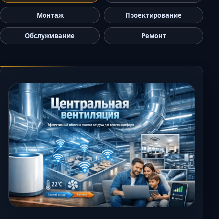
Керчь
Монтаж
Проектирование
Кисловодск
Обслуживание
Ремонт
Краснодар
Магас
Майкоп
Махачкала
Минеральные Вод
Назрань
Нальчик
Новороссийск
Пятигорск
Ростов-на-Дону
Севастополь
Симферополь
Сочи