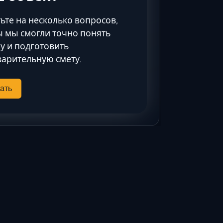
Ставрополь
Таганрог
ьте на несколько вопросов,
Феодосия
 мы смогли точно понять
у и подготовить
Черкесск
арительную смету.
Шахты
Элиста
ать
Ялта