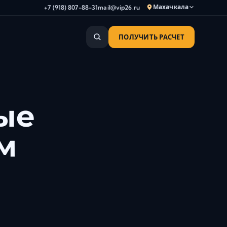
Махачкала
+7 (918) 807-88-31
mail@vip26.ru
ПОЛУЧИТЬ РАСЧЕТ
Анапа
Армавир
Астрахань
Владикавказ
ые
Волгоград
Волгодонск
м
Волжский
Геленджик
Грозный
Дербент
Евпатория
Камышин
Каспийск