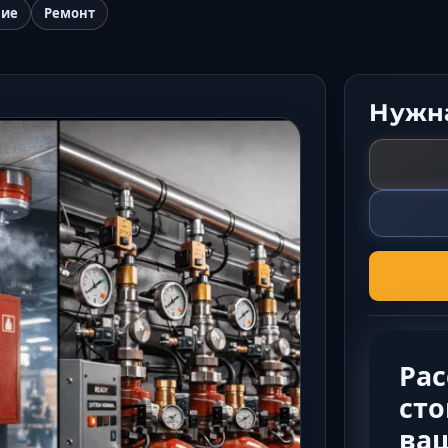
ние
Ремонт
Нужна
Ра
сто
ва