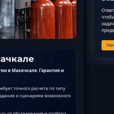
Ответ
чтобы
задач
предв
Нач
хачкале
м в Махачкале. Гарантия и
бует точного расчета по типу
здания и сценариям возможного
чу: от обследования и подбора