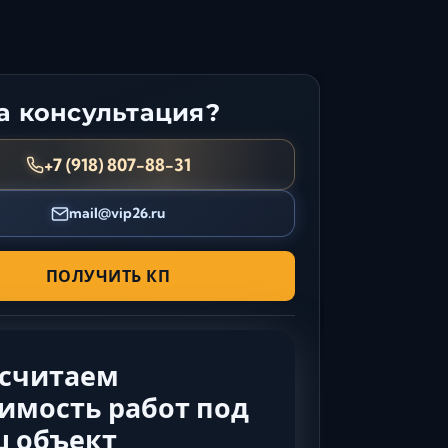
Керчь
Кисловодск
Краснодар
Магас
 консультация?
Майкоп
+7 (918) 807-88-31
Махачкала
Минеральные Воды
mail@vip26.ru
Назрань
Нальчик
ПОЛУЧИТЬ КП
Новороссийск
Пятигорск
Ростов-на-Дону
Севастополь
ссчитаем
Симферополь
имость работ под
Сочи
ш объект