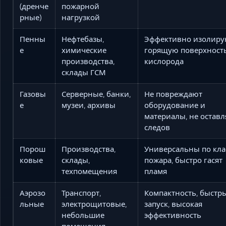
(дренче
пожарной
рные)
нагрузкой
Пенны
Нефтебазы,
Эффективно изолиру
е
химические
горящую поверхность
производства,
кислорода
склады ГСМ
Газовы
Серверные, банки,
Не повреждают
е
музеи, архивы
оборудование и
материалы, не остав
следов
Порош
Производства,
Универсальны по кла
ковые
склады,
пожара, быстро гасят
техпомещения
пламя
Аэрозо
Транспорт,
Компактность, быстр
льные
электрощитовые,
запуск, высокая
небольшие
эффективность