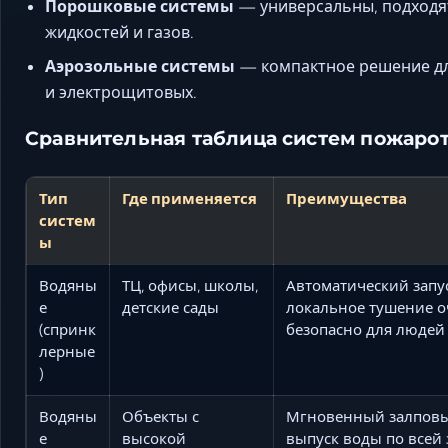
Порошковые системы
— универсальны, подходят
жидкостей и газов.
Аэрозольные системы
— компактное решение дл
и электрощитовых.
Сравнительная таблица систем пожаро
Тип
Где применяется
Преимущества
систем
ы
Водяны
ТЦ, офисы, школы,
Автоматический запус
е
детские сады
локальное тушение о
(спринк
безопасно для людей
лерные
)
Водяны
Объекты с
Мгновенный залпов
е
высокой
выпуск воды по всей 