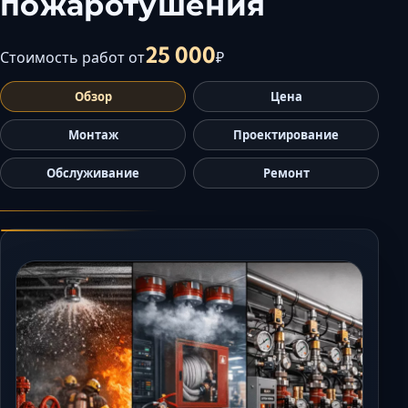
пожаротушения
Керчь
Кисловодск
25 000
Стоимость работ от
₽
Краснодар
Магас
Обзор
Цена
Майкоп
Монтаж
Проектирование
Махачкала
Обслуживание
Ремонт
Минеральные Воды
Назрань
Нальчик
Новороссийск
Пятигорск
Ростов-на-Дону
Севастополь
Симферополь
Сочи