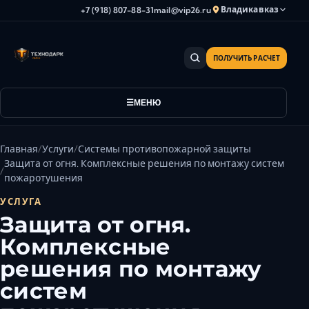
Владикавказ
+7 (918) 807-88-31
mail@vip26.ru
ПОЛУЧИТЬ РАСЧЕТ
Анапа
Армавир
Астрахань
МЕНЮ
Владикавказ
Волгоград
Главная
Услуги
Системы противопожарной защиты
Волгодонск
Защита от огня. Комплексные решения по монтажу систем
пожаротушения
Волжский
УСЛУГА
Геленджик
Защита от огня.
Грозный
Комплексные
Дербент
решения по монтажу
Евпатория
Камышин
систем
Каспийск