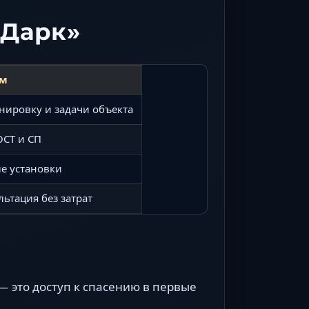
оДарк»
ам
ировку и задачи объекта
ОСТ и СП
е установки
льтация без затрат
 это доступ к спасению в первые