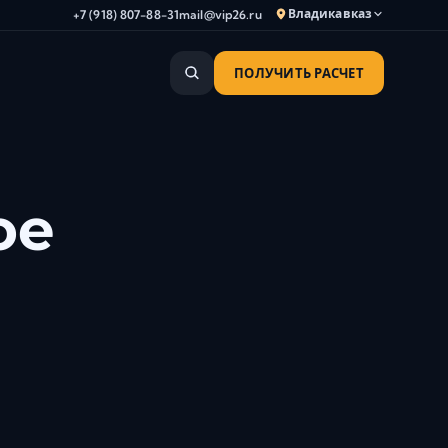
Владикавказ
+7 (918) 807-88-31
mail@vip26.ru
ПОЛУЧИТЬ РАСЧЕТ
Анапа
Армавир
Астрахань
Владикавказ
ое
Волгоград
Волгодонск
я
Волжский
Геленджик
Грозный
Дербент
Евпатория
Камышин
Каспийск