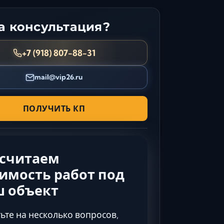
Керчь
 консультация?
Кисловодск
Краснодар
+7 (918) 807-88-31
Магас
Майкоп
mail@vip26.ru
Махачкала
Минеральные Воды
ПОЛУЧИТЬ КП
Назрань
Нальчик
Новороссийск
ссчитаем
Пятигорск
Ростов-на-Дону
имость работ под
Севастополь
ш объект
Симферополь
Сочи
ьте на несколько вопросов,