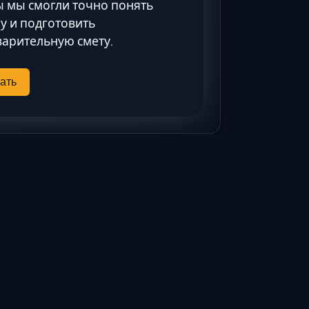
 мы смогли точно понять
Ставрополь
у и подготовить
Таганрог
арительную смету.
Феодосия
Черкесск
ать
Шахты
Элиста
Ялта