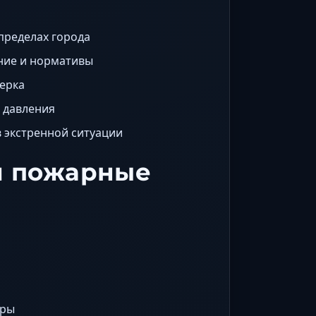
пределах города
ние и нормативы
верка
, давления
 экстренной ситуации
м пожарные
иры