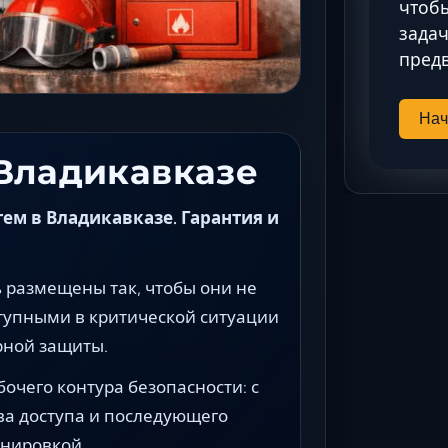
чтобы
задач
предв
Нач
Владикавказе
м в Владикавказе. Гарантия и
размещены так, чтобы они не
тупными в критической ситуации
рной защиты.
очего контура безопасности: с
ва доступа и последующего
анировкой.