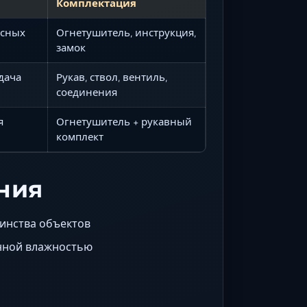
Комплектация
осных
Огнетушитель, инструкция,
замок
дача
Рукав, ствол, вентиль,
соединения
я
Огнетушитель + рукавный
комплект
ния
инства объектов
нной влажностью