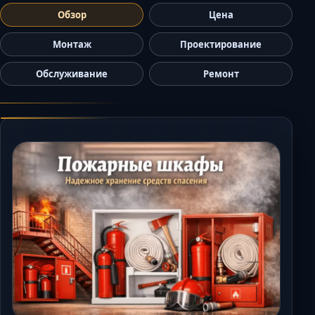
Керчь
Обзор
Цена
Кисловодск
Монтаж
Проектирование
Краснодар
Обслуживание
Ремонт
Магас
Майкоп
Махачкала
Минеральные В
Назрань
Нальчик
Новороссийск
Пятигорск
Ростов-на-Дону
Севастополь
Симферополь
Сочи