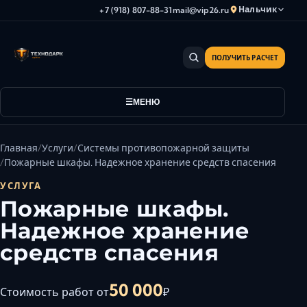
Нальчик
+7 (918) 807-88-31
mail@vip26.ru
ПОЛУЧИТЬ РАСЧЕТ
Анапа
Армавир
Астрахань
МЕНЮ
Владикавказ
Волгоград
Главная
Услуги
Системы противопожарной защиты
Волгодонск
Пожарные шкафы. Надежное хранение средств спасения
Волжский
УСЛУГА
Геленджик
Пожарные шкафы.
Грозный
Надежное хранение
Дербент
средств спасения
Евпатория
Камышин
50 000
Стоимость работ от
₽
Каспийск