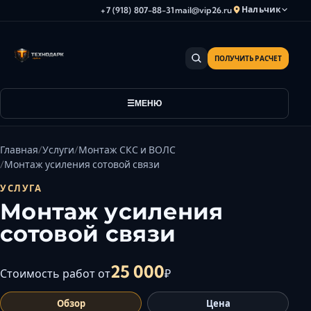
Нальчик
+7 (918) 807-88-31
mail@vip26.ru
ПОЛУЧИТЬ РАСЧЕТ
Анапа
Армавир
Астрахань
МЕНЮ
Владикавказ
Волгоград
Главная
Услуги
Монтаж СКС и ВОЛС
Волгодонск
Монтаж усиления сотовой связи
Волжский
УСЛУГА
Геленджик
Монтаж усиления
Грозный
сотовой связи
Дербент
Евпатория
25 000
Стоимость работ от
₽
Камышин
Обзор
Цена
Каспийск