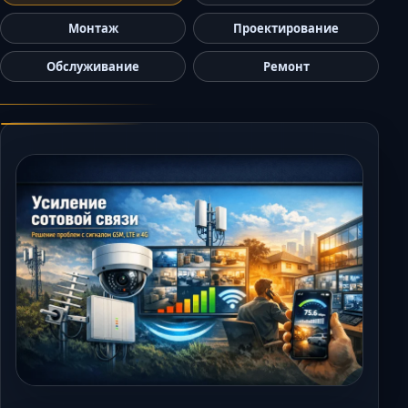
Керчь
Монтаж
Проектирование
Кисловодск
Обслуживание
Ремонт
Краснодар
Магас
Майкоп
Махачкала
Минеральные В
Назрань
Нальчик
Новороссийск
Пятигорск
Ростов-на-Дону
Севастополь
Симферополь
Сочи