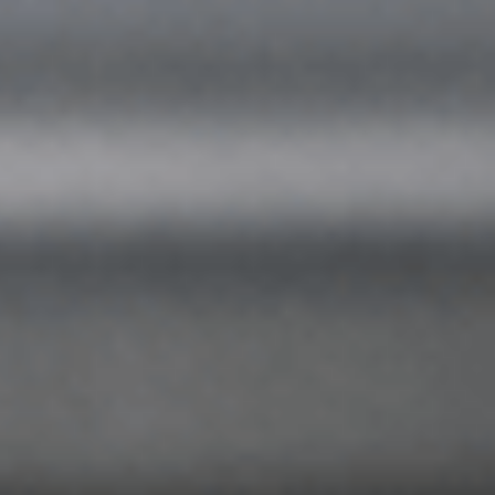
Ставрополь
Таганрог
Феодосия
Черкесск
Шахты
Элиста
Ялта