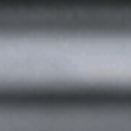
Керчь
Кисловодск
Краснодар
Магас
Майкоп
Махачкала
Минеральные В
Назрань
Нальчик
Новороссийск
Пятигорск
Ростов-на-Дону
Севастополь
Симферополь
Сочи