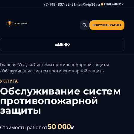
Нальчик
+7 (918) 807-88-31
mail@vip26.ru
ПОЛУЧИТЬ РАСЧЕТ
Анапа
Армавир
Астрахань
МЕНЮ
Владикавказ
Волгоград
Главная
Услуги
Системы противопожарной защиты
Волгодонск
Обслуживание систем противопожарной защиты
Волжский
УСЛУГА
Геленджик
Обслуживание систем
Грозный
противопожарной
Дербент
защиты
Евпатория
Камышин
50 000
Стоимость работ от
₽
Каспийск