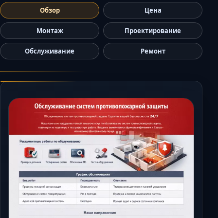
Керчь
Обзор
Цена
Кисловодск
Монтаж
Проектирование
Краснодар
Обслуживание
Ремонт
Магас
Майкоп
Махачкала
Минеральные В
Назрань
Нальчик
Новороссийск
Пятигорск
Ростов-на-Дону
Севастополь
Симферополь
Сочи