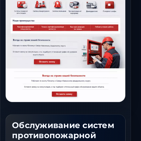
Ставрополь
Таганрог
Феодосия
Черкесск
Шахты
Элиста
Ялта
Обслуживание систем
противопожарной