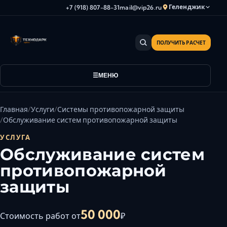
Геленджик
+7 (918) 807-88-31
mail@vip26.ru
ПОЛУЧИТЬ РАСЧЕТ
Анапа
Армавир
Астрахань
МЕНЮ
Владикавказ
Волгоград
Главная
Услуги
Системы противопожарной защиты
Волгодонск
Обслуживание систем противопожарной защиты
Волжский
УСЛУГА
Геленджик
Обслуживание систем
Грозный
противопожарной
Дербент
защиты
Евпатория
Камышин
50 000
Стоимость работ от
₽
Каспийск