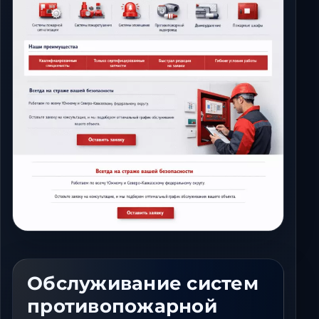
Ставрополь
Таганрог
Феодосия
Черкесск
Шахты
Элиста
Ялта
Обслуживание систем
противопожарной