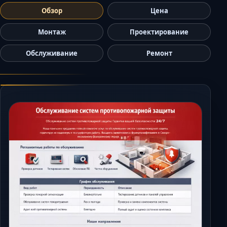
Керчь
Обзор
Цена
Кисловодск
Монтаж
Проектирование
Краснодар
Обслуживание
Ремонт
Магас
Майкоп
Махачкала
Минеральные Вод
Назрань
Нальчик
Новороссийск
Пятигорск
Ростов-на-Дону
Севастополь
Симферополь
Сочи