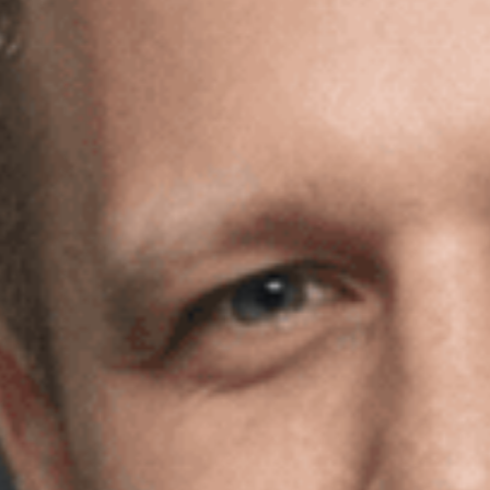
Ставрополь
Таганрог
Феодосия
Черкесск
Шахты
Элиста
Ялта