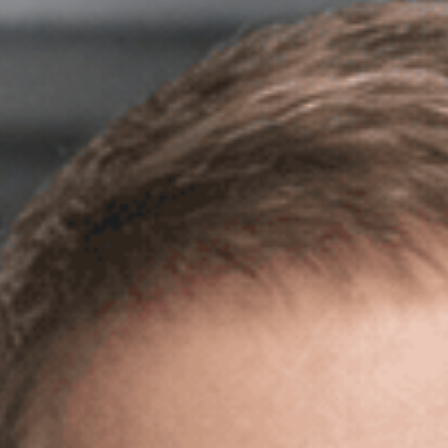
Керчь
Кисловодск
Краснодар
Магас
Майкоп
Махачкала
Минеральные Воды
Назрань
Нальчик
Новороссийск
Пятигорск
Ростов-на-Дону
Севастополь
Симферополь
Сочи