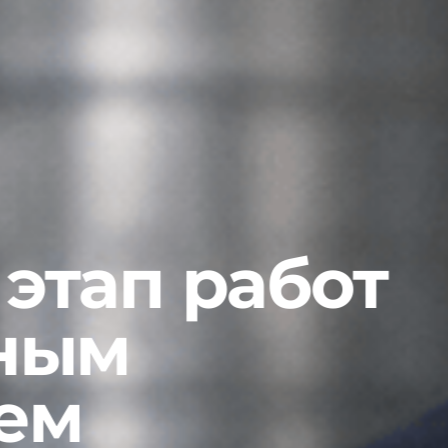
ап работ
ым