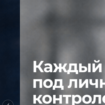
Каждый эт
под личн
контролем