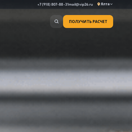
Ялта
+7 (918) 807-88-31
mail@vip26.ru
ПОЛУЧИТЬ РАСЧЕТ
Анапа
Армавир
Астрахань
Владикавказ
Волгоград
Волгодонск
Волжский
Геленджик
Грозный
Дербент
Евпатория
Камышин
Каспийск