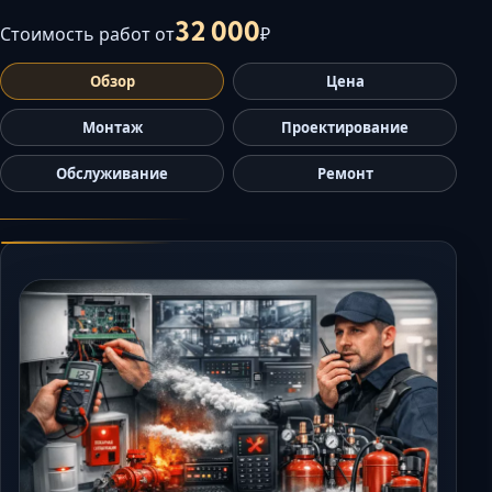
Керчь
32 000
Стоимость работ от
₽
Кисловодск
Обзор
Цена
Краснодар
Магас
Монтаж
Проектирование
Майкоп
Обслуживание
Ремонт
Махачкала
Минеральные Вод
Назрань
Нальчик
Новороссийск
Пятигорск
Ростов-на-Дону
Севастополь
Симферополь
Сочи