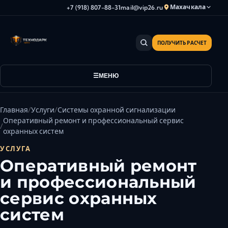
Махачкала
+7 (918) 807-88-31
mail@vip26.ru
ПОЛУЧИТЬ РАСЧЕТ
Анапа
Армавир
Астрахань
МЕНЮ
Владикавказ
Волгоград
Главная
Услуги
Системы охранной сигнализации
Волгодонск
Оперативный ремонт и профессиональный сервис
охранных систем
Волжский
УСЛУГА
Геленджик
Оперативный ремонт
Грозный
и профессиональный
Дербент
сервис охранных
Евпатория
Камышин
систем
Каспийск