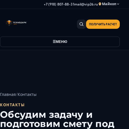
Майкоп
+7 (918) 807-88-31
mail@vip26.ru
ПОЛУЧИТЬ РАСЧЕТ
Анапа
Армавир
МЕНЮ
Астрахань
Владикавказ
Волгоград
Волгодонск
Волжский
Геленджик
Грозный
Главная
Контакты
Дербент
КОНТАКТЫ
Евпатория
Обсудим задачу и
Камышин
подготовим смету под
Каспийск