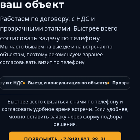
ваш объект
Керчь
Кисловодск
Работаем по договору, с НДС и
Краснодар
прозрачными этапами. Быстрее всего
Магас
согласовать задачу по телефону.
Майкоп
Мы часто бываем на выезде и на встречах по
Махачкала
объектам, поэтому рекомендуем заранее
Минеральные 
согласовывать визит по телефону.
Назрань
Нальчик
 и с НДС
Выезд и консультация по объекту
Прозрачная 
Новороссийск
Пятигорск
Быстрее всего связаться с нами по телефону и
Ростов-на-Дон
согласовать удобное время встречи. Если удобнее,
Севастополь
можно оставить заявку через форму подбора
решения.
Симферополь
Сочи
ПОЗВОНИТЬ: +7 (918) 807-88-31