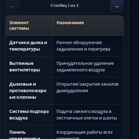
←
→
Столбец 1 из 2
Элемент
Назначение
системы
Датчики дыма и
Раннее обнаружение
температуры
задымления и перегрева
Вытяжные
Принудительное удаление
вентиляторы
задымленного воздуха
Дымовые и
Открытие/закрытие каналов
противопожарн
дымоудаления
ые клапаны
Система подпора
Подача свежего воздуха в
воздуха
лестничные клетки и шахты
Панель
Координация работы всех
управления и
элементов