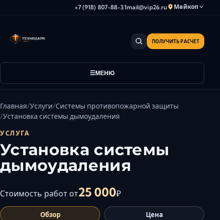
Майкоп
+7 (918) 807-88-31
mail@vip26.ru
ПОЛУЧИТЬ РАСЧЕТ
Анапа
Армавир
Астрахань
МЕНЮ
Владикавказ
Волгоград
Главная
Услуги
Системы противопожарной защиты
Волгодонск
Установка системы дымоудаления
Волжский
УСЛУГА
Геленджик
Установка системы
Грозный
дымоудаления
Дербент
Евпатория
25 000
Стоимость работ от
₽
Камышин
Обзор
Цена
Каспийск