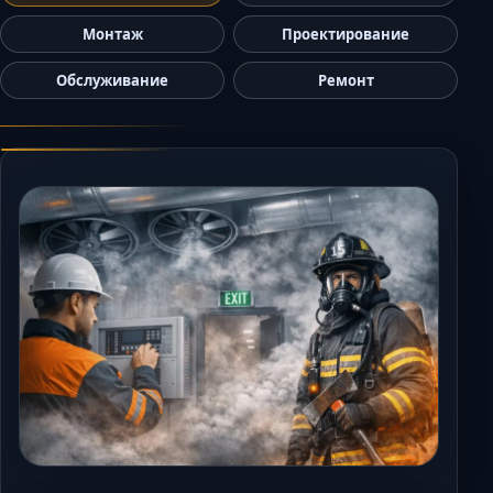
Керчь
Монтаж
Проектирование
Кисловодск
Обслуживание
Ремонт
Краснодар
Магас
Майкоп
Махачкала
Минеральные 
Назрань
Нальчик
Новороссийск
Пятигорск
Ростов-на-Дон
Севастополь
Симферополь
Сочи