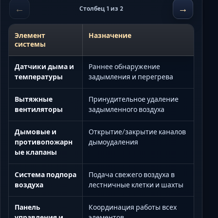
←
→
Столбец 1 из 2
Элемент
Назначение
системы
Датчики дыма и
Раннее обнаружение
температуры
задымления и перегрева
Вытяжные
Принудительное удаление
вентиляторы
задымленного воздуха
Дымовые и
Открытие/закрытие каналов
противопожарн
дымоудаления
ые клапаны
Система подпора
Подача свежего воздуха в
воздуха
лестничные клетки и шахты
Панель
Координация работы всех
управления и
элементов