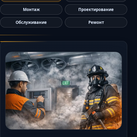
Керчь
Монтаж
Проектирование
Кисловодск
Обслуживание
Ремонт
Краснодар
Магас
Майкоп
Махачкала
Минеральные Вод
Назрань
Нальчик
Новороссийск
Пятигорск
Ростов-на-Дону
Севастополь
Симферополь
Сочи