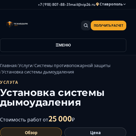
Ставрополь
+7 (918) 807-88-31
mail@vip26.ru
ПОЛУЧИТЬ РАСЧЕТ
Анапа
Армавир
Астрахань
МЕНЮ
Владикавказ
Волгоград
Главная
Услуги
Системы противопожарной защиты
Волгодонск
Установка системы дымоудаления
Волжский
УСЛУГА
Геленджик
Установка системы
Грозный
дымоудаления
Дербент
Евпатория
25 000
Стоимость работ от
₽
Камышин
Обзор
Цена
Каспийск