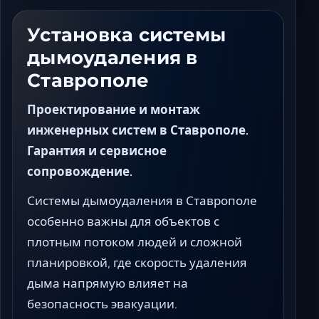
Ставрополь
Таганрог
Установка системы
Феодосия
дымоудаления в
Черкесск
Ставрополе
Шахты
Элиста
Проектирование и монтаж
Ялта
инженерных систем в Ставрополе.
Гарантия и сервисное
сопровождение.
Системы дымоудаления в Ставрополе
особенно важны для объектов с
плотным потоком людей и сложной
планировкой, где скорость удаления
дыма напрямую влияет на
безопасность эвакуации.