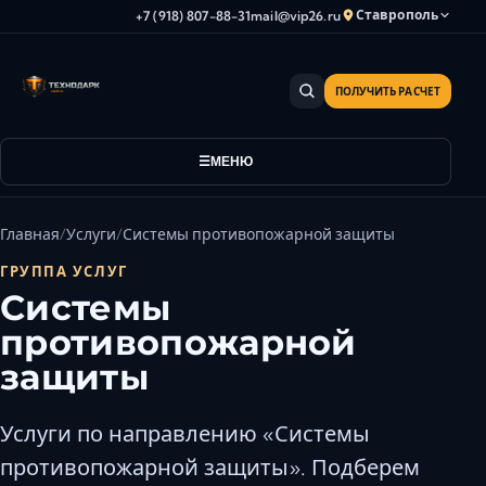
Ставрополь
+7 (918) 807-88-31
mail@vip26.ru
ПОЛУЧИТЬ РАСЧЕТ
Анапа
Армавир
Астрахань
МЕНЮ
Владикавказ
Волгоград
Главная
Услуги
Системы противопожарной защиты
Волгодонск
ГРУППА УСЛУГ
Волжский
Системы
Геленджик
противопожарной
Грозный
защиты
Дербент
Евпатория
Услуги по направлению «Системы
Камышин
противопожарной защиты». Подберем
Каспийск