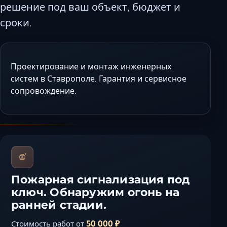
решение под ваш объект, бюджет и
Керчь
сроки.
Кисловодск
Краснодар
Магас
Проектирование и монтаж инженерных
Майкоп
систем в Ставрополе. Гарантия и сервисное
Махачкала
сопровождение.
Минеральные Вод
Назрань
Нальчик
Новороссийск
Пятигорск
Ростов-на-Дону
Пожарная сигнализация под
Севастополь
ключ. Обнаружим огонь на
Симферополь
ранней стадии.
Сочи
50 000 ₽
Стоимость работ от