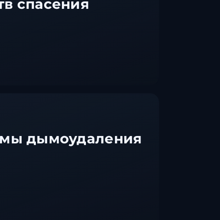
тв спасения
емы дымоудаления