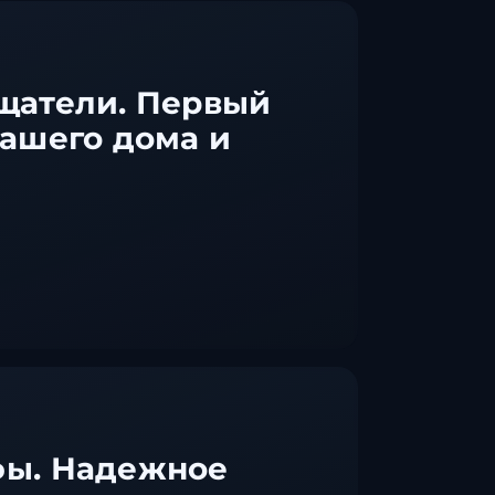
Ставрополь
Таганрог
Феодосия
щатели. Первый
Черкесск
ашего дома и
Шахты
Элиста
Ялта
ы. Надежное