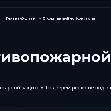
Услуги
Главная
О компании
Блог
Контакты
тивопожарно
ожарной защиты». Подберем решение под в