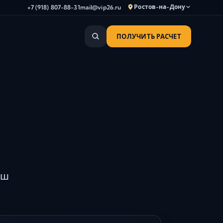
Ростов-на-Дону
+7 (918) 807-88-31
mail@vip26.ru
ПОЛУЧИТЬ РАСЧЕТ
Анапа
Армавир
Астрахань
Владикавказ
й
Волгоград
Волгодонск
Волжский
Геленджик
Грозный
аш
Дербент
Евпатория
Камышин
Каспийск