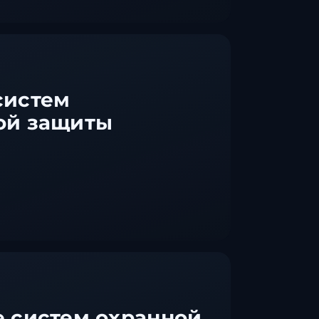
систем
ой защиты
 систем охранной