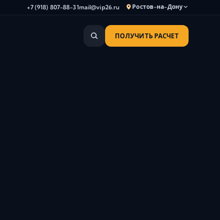
Ростов-на-Дону
+7 (918) 807-88-31
mail@vip26.ru
ПОЛУЧИТЬ РАСЧЕТ
Анапа
Армавир
Астрахань
Владикавказ
Волгоград
Волгодонск
Волжский
Геленджик
Грозный
Дербент
Евпатория
Камышин
Каспийск