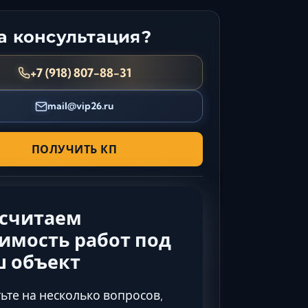
Керчь
 консультация?
Кисловодск
Краснодар
+7 (918) 807-88-31
Магас
Майкоп
mail@vip26.ru
Махачкала
Минеральные Воды
ПОЛУЧИТЬ КП
Назрань
Нальчик
Новороссийск
ссчитаем
Пятигорск
Ростов-на-Дону
имость работ под
Севастополь
ш объект
Симферополь
Сочи
ьте на несколько вопросов,