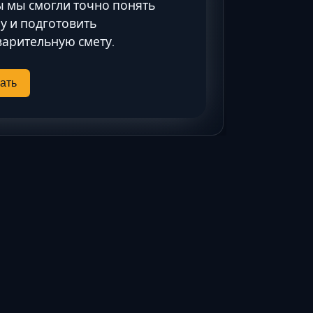
 мы смогли точно понять
Ставрополь
у и подготовить
Таганрог
арительную смету.
Феодосия
Черкесск
ать
Шахты
Элиста
Ялта