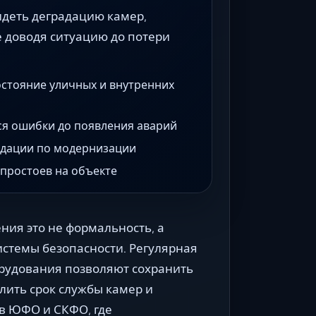
идеть деградацию камер,
е доводя ситуацию до потери
остояние уличных и внутренних
ся ошибки до появления аварий
ндации по модернизации
простоев на объекте
ия это не формальность, а
стемы безопасности. Регулярная
орудования позволяют сохранить
лить срок службы камер и
 в ЮФО и СКФО, где