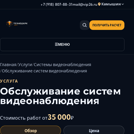
Камышин
+7 (918) 807-88-31
mail@vip26.ru
ПОЛУЧИТЬ РАСЧЕТ
Анапа
Армавир
Астрахань
МЕНЮ
Владикавказ
Волгоград
Главная
Услуги
Системы видеонаблюдения
Волгодонск
Обслуживание систем видеонаблюдения
Волжский
УСЛУГА
Геленджик
Обслуживание систем
Грозный
видеонаблюдения
Дербент
Евпатория
35 000
Стоимость работ от
₽
Камышин
Обзор
Цена
Каспийск