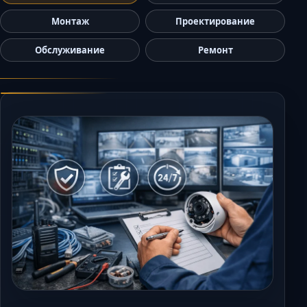
Керчь
Монтаж
Проектирование
Кисловодск
Обслуживание
Ремонт
Краснодар
Магас
Майкоп
Махачкала
Минеральные Во
Назрань
Нальчик
Новороссийск
Пятигорск
Ростов-на-Дону
Севастополь
Симферополь
Сочи